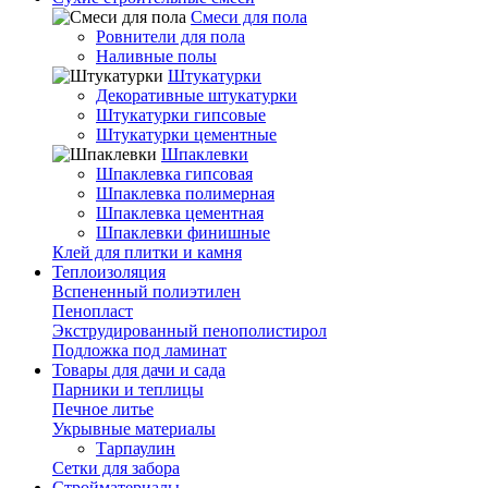
Смеси для пола
Ровнители для пола
Наливные полы
Штукатурки
Декоративные штукатурки
Штукатурки гипсовые
Штукатурки цементные
Шпаклевки
Шпаклевка гипсовая
Шпаклевка полимерная
Шпаклевка цементная
Шпаклевки финишные
Клей для плитки и камня
Теплоизоляция
Вспененный полиэтилен
Пенопласт
Экструдированный пенополистирол
Подложка под ламинат
Товары для дачи и сада
Парники и теплицы
Печное литье
Укрывные материалы
Тарпаулин
Сетки для забора
Стройматериалы