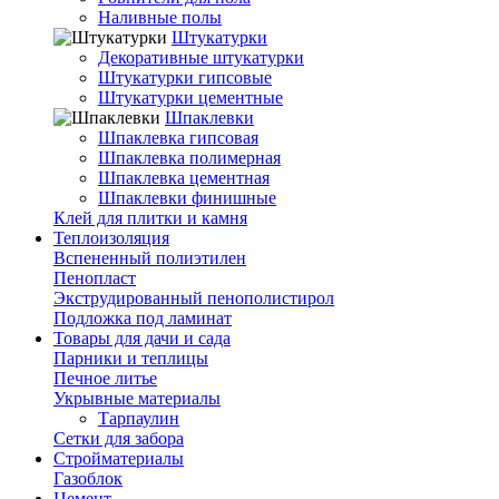
Наливные полы
Штукатурки
Декоративные штукатурки
Штукатурки гипсовые
Штукатурки цементные
Шпаклевки
Шпаклевка гипсовая
Шпаклевка полимерная
Шпаклевка цементная
Шпаклевки финишные
Клей для плитки и камня
Теплоизоляция
Вспененный полиэтилен
Пенопласт
Экструдированный пенополистирол
Подложка под ламинат
Товары для дачи и сада
Парники и теплицы
Печное литье
Укрывные материалы
Тарпаулин
Сетки для забора
Стройматериалы
Газоблок
Цемент