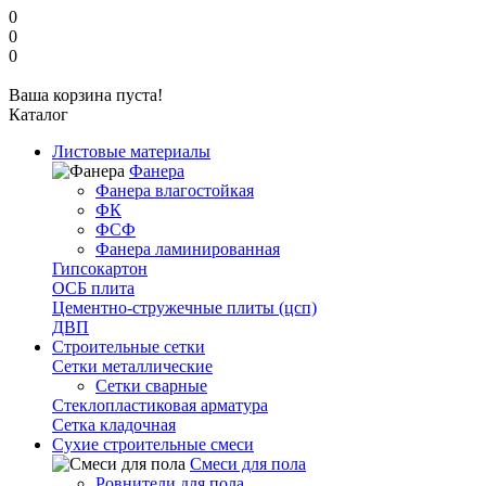
0
0
0
Ваша корзина пуста!
Каталог
Листовые материалы
Фанера
Фанера влагостойкая
ФК
ФСФ
Фанера ламинированная
Гипсокартон
ОСБ плита
Цементно-стружечные плиты (цсп)
ДВП
Строительные сетки
Сетки металлические
Сетки сварные
Стеклопластиковая арматура
Сетка кладочная
Сухие строительные смеси
Смеси для пола
Ровнители для пола