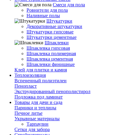
Смеси для пола
Ровнители для пола
Наливные полы
Штукатурки
Декоративные штукатурки
Штукатурки гипсовые
Штукатурки цементные
Шпаклевки
Шпаклевка гипсовая
Шпаклевка полимерная
Шпаклевка цементная
Шпаклевки финишные
Клей для плитки и камня
Теплоизоляция
Вспененный полиэтилен
Пенопласт
Экструдированный пенополистирол
Подложка под ламинат
Товары для дачи и сада
Парники и теплицы
Печное литье
Укрывные материалы
Тарпаулин
Сетки для забора
Стройматериалы