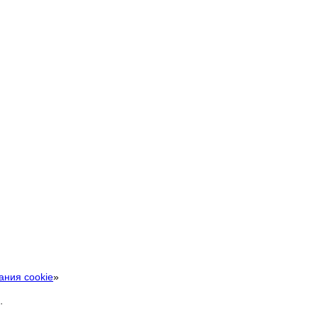
ания cookie
»
.