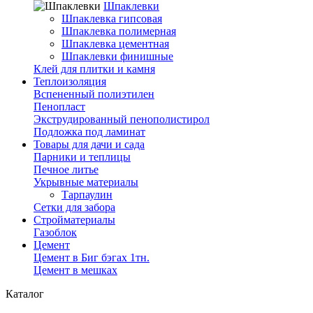
Шпаклевки
Шпаклевка гипсовая
Шпаклевка полимерная
Шпаклевка цементная
Шпаклевки финишные
Клей для плитки и камня
Теплоизоляция
Вспененный полиэтилен
Пенопласт
Экструдированный пенополистирол
Подложка под ламинат
Товары для дачи и сада
Парники и теплицы
Печное литье
Укрывные материалы
Тарпаулин
Сетки для забора
Стройматериалы
Газоблок
Цемент
Цемент в Биг бэгах 1тн.
Цемент в мешках
Каталог