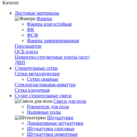
Каталог
Листовые материалы
Фанера
Фанера влагостойкая
ФК
ФСФ
Фанера ламинированная
Гипсокартон
ОСБ плита
Цементно-стружечные плиты (цсп)
ДВП
Строительные сетки
Сетки металлические
Сетки сварные
Стеклопластиковая арматура
Сетка кладочная
Сухие строительные смеси
Смеси для пола
Ровнители для пола
Наливные полы
Штукатурки
Декоративные штукатурки
Штукатурки гипсовые
Штукатурки цементные