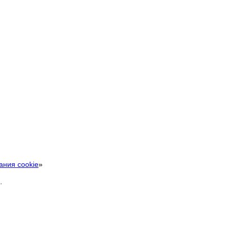
ания cookie
»
.