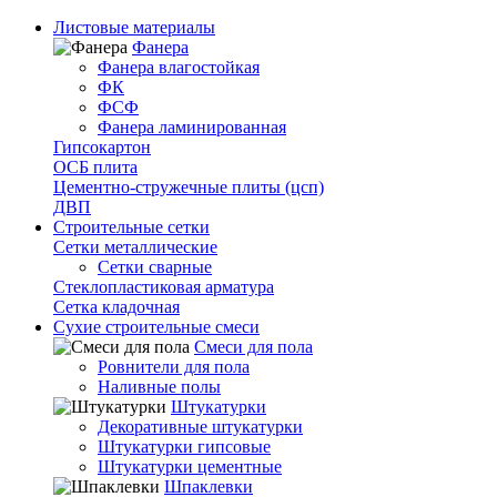
Листовые материалы
Фанера
Фанера влагостойкая
ФК
ФСФ
Фанера ламинированная
Гипсокартон
ОСБ плита
Цементно-стружечные плиты (цсп)
ДВП
Строительные сетки
Сетки металлические
Сетки сварные
Стеклопластиковая арматура
Сетка кладочная
Сухие строительные смеси
Смеси для пола
Ровнители для пола
Наливные полы
Штукатурки
Декоративные штукатурки
Штукатурки гипсовые
Штукатурки цементные
Шпаклевки