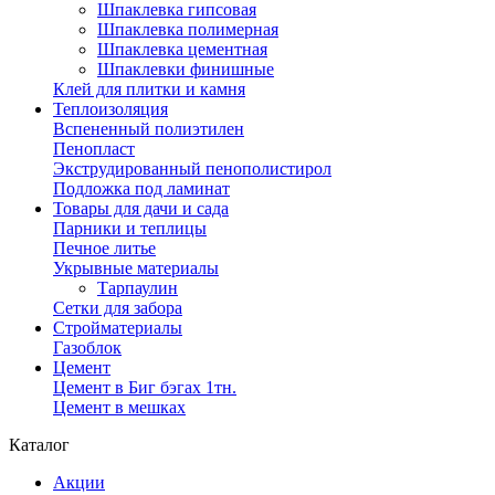
Шпаклевка гипсовая
Шпаклевка полимерная
Шпаклевка цементная
Шпаклевки финишные
Клей для плитки и камня
Теплоизоляция
Вспененный полиэтилен
Пенопласт
Экструдированный пенополистирол
Подложка под ламинат
Товары для дачи и сада
Парники и теплицы
Печное литье
Укрывные материалы
Тарпаулин
Сетки для забора
Стройматериалы
Газоблок
Цемент
Цемент в Биг бэгах 1тн.
Цемент в мешках
Каталог
Акции