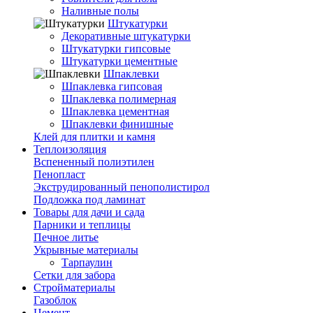
Наливные полы
Штукатурки
Декоративные штукатурки
Штукатурки гипсовые
Штукатурки цементные
Шпаклевки
Шпаклевка гипсовая
Шпаклевка полимерная
Шпаклевка цементная
Шпаклевки финишные
Клей для плитки и камня
Теплоизоляция
Вспененный полиэтилен
Пенопласт
Экструдированный пенополистирол
Подложка под ламинат
Товары для дачи и сада
Парники и теплицы
Печное литье
Укрывные материалы
Тарпаулин
Сетки для забора
Стройматериалы
Газоблок
Цемент