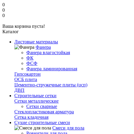
0
0
0
Ваша корзина пуста!
Каталог
Листовые материалы
Фанера
Фанера влагостойкая
ФК
ФСФ
Фанера ламинированная
Гипсокартон
ОСБ плита
Цементно-стружечные плиты (цсп)
ДВП
Строительные сетки
Сетки металлические
Сетки сварные
Стеклопластиковая арматура
Сетка кладочная
Сухие строительные смеси
Смеси для пола
Ровнители для пола