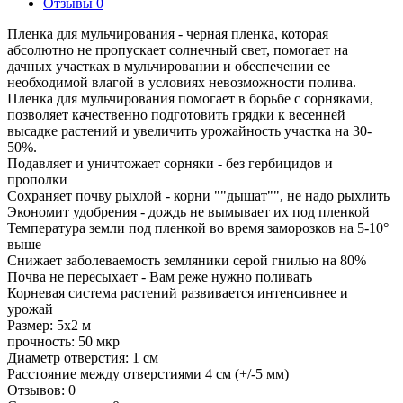
Отзывы
0
Пленка для мульчирования - черная пленка, которая
абсолютно не пропускает солнечный свет, помогает на
дачных участках в мульчировании и обеспечении ее
необходимой влагой в условиях невозможности полива.
Пленка для мульчирования помогает в борьбе с сорняками,
позволяет качественно подготовить грядки к весенней
высадке растений и увеличить урожайность участка на 30-
50%.
Подавляет и уничтожает сорняки - без гербицидов и
прополки
Сохраняет почву рыхлой - корни ""дышат"", не надо рыхлить
Экономит удобрения - дождь не вымывает их под пленкой
Температура земли под пленкой во время заморозков на 5-10°
выше
Снижает заболеваемость земляники серой гнилью на 80%
Почва не пересыхает - Вам реже нужно поливать
Корневая система растений развивается интенсивнее и
урожай
Размер: 5х2 м
прочность: 50 мкр
Диаметр отверстия: 1 см
Расстояние между отверстиями 4 см (+/-5 мм)
Отзывов: 0