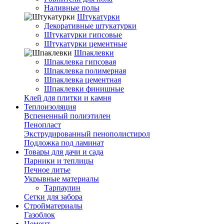
Наливные полы
Штукатурки
Декоративные штукатурки
Штукатурки гипсовые
Штукатурки цементные
Шпаклевки
Шпаклевка гипсовая
Шпаклевка полимерная
Шпаклевка цементная
Шпаклевки финишные
Клей для плитки и камня
Теплоизоляция
Вспененный полиэтилен
Пенопласт
Экструдированный пенополистирол
Подложка под ламинат
Товары для дачи и сада
Парники и теплицы
Печное литье
Укрывные материалы
Тарпаулин
Сетки для забора
Стройматериалы
Газоблок
Цемент