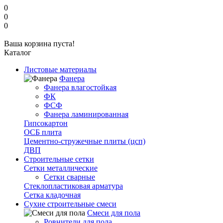
0
0
0
Ваша корзина пуста!
Каталог
Листовые материалы
Фанера
Фанера влагостойкая
ФК
ФСФ
Фанера ламинированная
Гипсокартон
ОСБ плита
Цементно-стружечные плиты (цсп)
ДВП
Строительные сетки
Сетки металлические
Сетки сварные
Стеклопластиковая арматура
Сетка кладочная
Сухие строительные смеси
Смеси для пола
Ровнители для пола