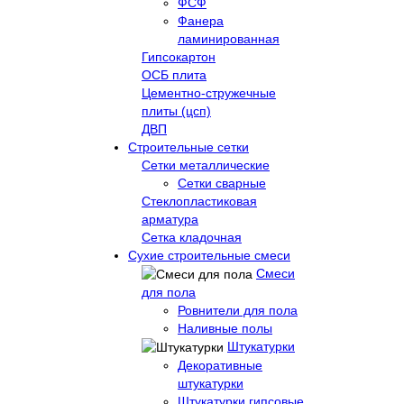
ФСФ
Фанера
ламинированная
Гипсокартон
ОСБ плита
Цементно-стружечные
плиты (цсп)
ДВП
Строительные сетки
Сетки металлические
Сетки сварные
Стеклопластиковая
арматура
Сетка кладочная
Сухие строительные смеси
Смеси
для пола
Ровнители для пола
Наливные полы
Штукатурки
Декоративные
штукатурки
Штукатурки гипсовые