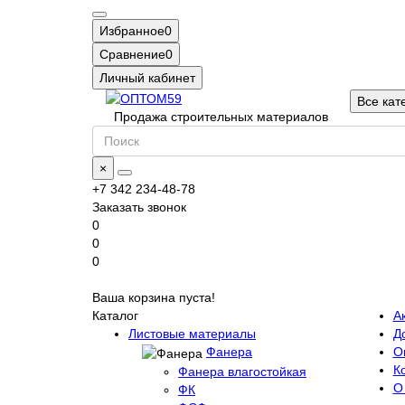
Избранное
0
Сравнение
0
Личный кабинет
Все кат
Продажа строительных материалов
×
+7 342 234-48-78
Заказать звонок
0
0
0
Ваша корзина пуста!
Каталог
А
Листовые материалы
Д
Фанера
О
К
Фанера влагостойкая
О
ФК