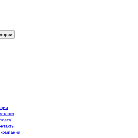
егории
кции
оставка
плата
онтакты
 компании