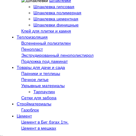
Шпаклевки
Шпаклевка гипсовая
Шпаклевка полимерная
Шпаклевка цементная
Шпаклевки финишные
Клей для плитки и камня
Теплоизоляция
Вспененный полиэтилен
Пенопласт
Экструдированный пенополистирол
Подложка под ламинат
Товары для дачи и сада
Парники и теплицы
Печное литье
Укрывные материалы
Тарпаулин
Сетки для забора
Стройматериалы
Газоблок
Цемент
Цемент в Биг бэгах 1тн.
Цемент в мешках