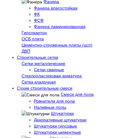
Фанера
Фанера влагостойкая
ФК
ФСФ
Фанера ламинированная
Гипсокартон
ОСБ плита
Цементно-стружечные плиты (цсп)
ДВП
Строительные сетки
Сетки металлические
Сетки сварные
Стеклопластиковая арматура
Сетка кладочная
Сухие строительные смеси
Смеси для пола
Ровнители для пола
Наливные полы
Штукатурки
Декоративные штукатурки
Штукатурки гипсовые
Штукатурки цементные