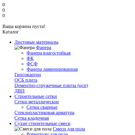
0
0
0
Ваша корзина пуста!
Каталог
Листовые материалы
Фанера
Фанера влагостойкая
ФК
ФСФ
Фанера ламинированная
Гипсокартон
ОСБ плита
Цементно-стружечные плиты (цсп)
ДВП
Строительные сетки
Сетки металлические
Сетки сварные
Стеклопластиковая арматура
Сетка кладочная
Сухие строительные смеси
Смеси для пола
Ровнители для пола