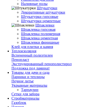
Наливные полы
Штукатурки
Декоративные штукатурки
Штукатурки гипсовые
Штукатурки цементные
Шпаклевки
Шпаклевка гипсовая
Шпаклевка полимерная
Шпаклевка цементная
Шпаклевки финишные
Клей для плитки и камня
Теплоизоляция
Вспененный полиэтилен
Пенопласт
Экструдированный пенополистирол
Подложка под ламинат
Товары для дачи и сада
Парники и теплицы
Печное литье
Укрывные материалы
Тарпаулин
Сетки для забора
Стройматериалы
Газоблок
Цемент