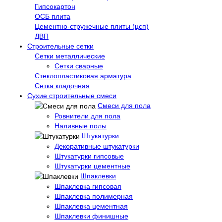
Гипсокартон
ОСБ плита
Цементно-стружечные плиты (цсп)
ДВП
Строительные сетки
Сетки металлические
Сетки сварные
Стеклопластиковая арматура
Сетка кладочная
Сухие строительные смеси
Смеси для пола
Ровнители для пола
Наливные полы
Штукатурки
Декоративные штукатурки
Штукатурки гипсовые
Штукатурки цементные
Шпаклевки
Шпаклевка гипсовая
Шпаклевка полимерная
Шпаклевка цементная
Шпаклевки финишные