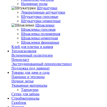
Наливные полы
Штукатурки
Декоративные штукатурки
Штукатурки гипсовые
Штукатурки цементные
Шпаклевки
Шпаклевка гипсовая
Шпаклевка полимерная
Шпаклевка цементная
Шпаклевки финишные
Клей для плитки и камня
Теплоизоляция
Вспененный полиэтилен
Пенопласт
Экструдированный пенополистирол
Подложка под ламинат
Товары для дачи и сада
Парники и теплицы
Печное литье
Укрывные материалы
Тарпаулин
Сетки для забора
Стройматериалы
Газоблок
Цемент