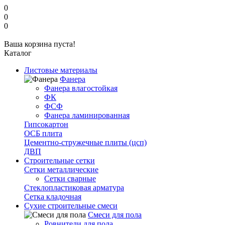
0
0
0
Ваша корзина пуста!
Каталог
Листовые материалы
Фанера
Фанера влагостойкая
ФК
ФСФ
Фанера ламинированная
Гипсокартон
ОСБ плита
Цементно-стружечные плиты (цсп)
ДВП
Строительные сетки
Сетки металлические
Сетки сварные
Стеклопластиковая арматура
Сетка кладочная
Сухие строительные смеси
Смеси для пола
Ровнители для пола