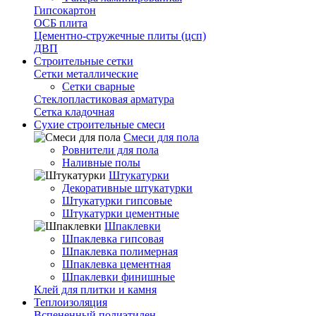
Гипсокартон
ОСБ плита
Цементно-стружечные плиты (цсп)
ДВП
Строительные сетки
Сетки металлические
Сетки сварные
Стеклопластиковая арматура
Сетка кладочная
Сухие строительные смеси
Смеси для пола
Ровнители для пола
Наливные полы
Штукатурки
Декоративные штукатурки
Штукатурки гипсовые
Штукатурки цементные
Шпаклевки
Шпаклевка гипсовая
Шпаклевка полимерная
Шпаклевка цементная
Шпаклевки финишные
Клей для плитки и камня
Теплоизоляция
Вспененный полиэтилен