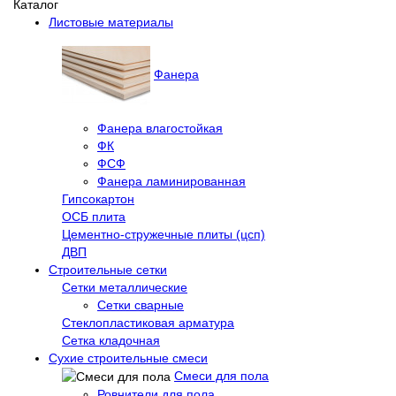
Каталог
Листовые материалы
Фанера
Фанера влагостойкая
ФК
ФСФ
Фанера ламинированная
Гипсокартон
ОСБ плита
Цементно-стружечные плиты (цсп)
ДВП
Строительные сетки
Сетки металлические
Сетки сварные
Стеклопластиковая арматура
Сетка кладочная
Сухие строительные смеси
Смеси для пола
Ровнители для пола