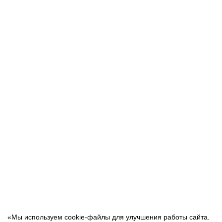
120 руб.
В корзину
Быстрый заказ
Сетка кладочная 100*100/ 350х1500 мм
В наличии:
50
60 руб.
В корзину
Быстрый заказ
«Мы используем cookie-файлы для улучшения работы сайта.