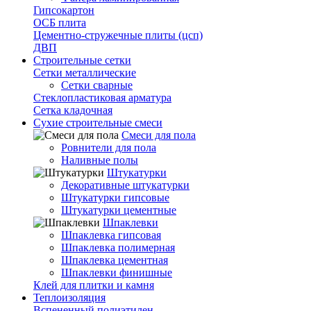
Гипсокартон
ОСБ плита
Цементно-стружечные плиты (цсп)
ДВП
Строительные сетки
Сетки металлические
Сетки сварные
Стеклопластиковая арматура
Сетка кладочная
Сухие строительные смеси
Смеси для пола
Ровнители для пола
Наливные полы
Штукатурки
Декоративные штукатурки
Штукатурки гипсовые
Штукатурки цементные
Шпаклевки
Шпаклевка гипсовая
Шпаклевка полимерная
Шпаклевка цементная
Шпаклевки финишные
Клей для плитки и камня
Теплоизоляция
Вспененный полиэтилен