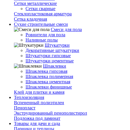
Сетки металлические
Сетки сварные
Стеклопластиковая арматура
Сетка кладочная
Сухие строительные смеси
Смеси для пола
Ровнители для пола
Наливные полы
Штукатурки
Декоративные штукатурки
Штукатурки гипсовые
Штукатурки цементные
Шпаклевки
Шпаклевка гипсовая
Шпаклевка полимерная
Шпаклевка цементная
Шпаклевки финишные
Клей для плитки и камня
Теплоизоляция
Вспененный полиэтилен
Пенопласт
Экструдированный пенополистирол
Подложка под ламинат
Товары для дачи и сада
Парники и теплицы