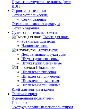
Цементно-стружечные плиты (цсп)
ДВП
Строительные сетки
Сетки металлические
Сетки сварные
Стеклопластиковая арматура
Сетка кладочная
Сухие строительные смеси
Смеси для пола
Ровнители для пола
Наливные полы
Штукатурки
Декоративные штукатурки
Штукатурки гипсовые
Штукатурки цементные
Шпаклевки
Шпаклевка гипсовая
Шпаклевка полимерная
Шпаклевка цементная
Шпаклевки финишные
Клей для плитки и камня
Теплоизоляция
Вспененный полиэтилен
Пенопласт
Экструдированный пенополистирол