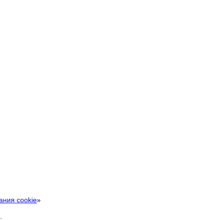
ания cookie
»
.