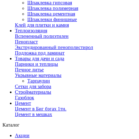
Шпаклевка гипсовая
Шпаклевка полимерная
Шпаклевка цементная
Шпаклевки финишные
Клей для плитки и камня
Теплоизоляция
Вспененный полиэтилен
Пенопласт
Экструдированный пенополистирол
Подложка под ламинат
Товары для дачи и сада
Парники и теплицы
Печное литье
Укрывные материалы
Тарпаулин
Сетки для забора
Стройматериалы
Газоблок
Цемент
Цемент в Биг бэгах 1тн.
Цемент в мешках
Каталог
Акции