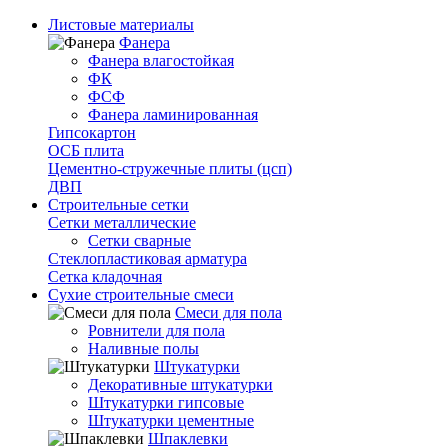
Листовые материалы
Фанера
Фанера влагостойкая
ФК
ФСФ
Фанера ламинированная
Гипсокартон
ОСБ плита
Цементно-стружечные плиты (цсп)
ДВП
Строительные сетки
Сетки металлические
Сетки сварные
Стеклопластиковая арматура
Сетка кладочная
Сухие строительные смеси
Смеси для пола
Ровнители для пола
Наливные полы
Штукатурки
Декоративные штукатурки
Штукатурки гипсовые
Штукатурки цементные
Шпаклевки