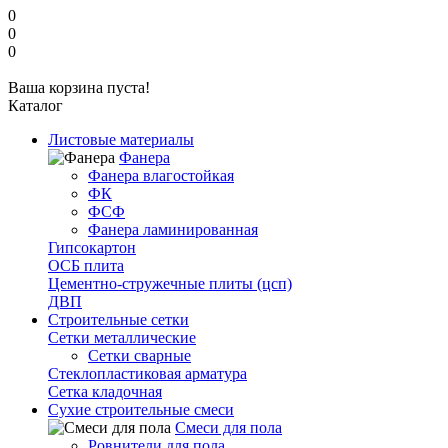
0
0
0
Ваша корзина пуста!
Каталог
Листовые материалы
Фанера
Фанера влагостойкая
ФК
ФСФ
Фанера ламинированная
Гипсокартон
ОСБ плита
Цементно-стружечные плиты (цсп)
ДВП
Строительные сетки
Сетки металлические
Сетки сварные
Стеклопластиковая арматура
Сетка кладочная
Сухие строительные смеси
Смеси для пола
Ровнители для пола