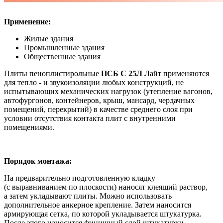
Применение:
Жилые здания
Промышленные здания
Общественные здания
Плиты пеноплистирольные
ПСБ С 25Л
Лайт применяются
для тепло - и звукоизоляции любых конструкций, не
испытывающих механических нагрузок (утепление вагонов,
автофургонов, контейнеров, крыш, мансард, чердачных
помещений, перекрытий) в качестве среднего слоя при
условии отсутствия контакта плит с внутренними
помещениями.
Порядок монтажа:
На предварительно подготовленную кладку
(с выравниванием по плоскости) наносят клеящий раствор,
а затем укладывают плиты. Можно использовать
дополнительное анкерное крепление. Затем наносится
армирующая сетка, по которой укладывается штукатурка.
После этого наносится финишный слой штукатурки,