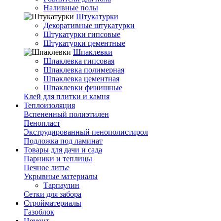
Наливные полы
Штукатурки
Декоративные штукатурки
Штукатурки гипсовые
Штукатурки цементные
Шпаклевки
Шпаклевка гипсовая
Шпаклевка полимерная
Шпаклевка цементная
Шпаклевки финишные
Клей для плитки и камня
Теплоизоляция
Вспененный полиэтилен
Пенопласт
Экструдированный пенополистирол
Подложка под ламинат
Товары для дачи и сада
Парники и теплицы
Печное литье
Укрывные материалы
Тарпаулин
Сетки для забора
Стройматериалы
Газоблок
Цемент