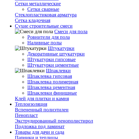
Сетки металлические
Сетки сварные
Стеклопластиковая арматура
Сетка кладочная
Сухие строительные смеси
Смеси для пола
Ровнители для пола
Наливные полы
Штукатурки
Декоративные штукатурки
Штукатурки гипсовые
Штукатурки цементные
Шпаклевки
Шпаклевка гипсовая
Шпаклевка полимерная
Шпаклевка цементная
Шпаклевки финишные
Клей для плитки и камня
Теплоизоляция
Вспененный полиэтилен
Пенопласт
Экструдированный пенополистирол
Подложка под ламинат
Товары для дачи и сада
Парники и теплицы