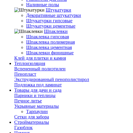
Наливные полы
Штукатурки
Декоративные штукатурки
Штукатурки гипсовые
Штукатурки цементные
Шпаклевки
Шпаклевка гипсовая
Шпаклевка полимерная
Шпаклевка цементная
Шпаклевки финишные
Клей для плитки и камня
Теплоизоляция
Вспененный полиэтилен
Пенопласт
Экструдированный пенополистирол
Подложка под ламинат
Товары для дачи и сада
Парники и теплицы
Печное литье
Укрывные материалы
Тарпаулин
Сетки для забора
Стройматериалы
Газоблок
Цемент