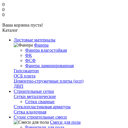
0
0
0
Ваша корзина пуста!
Каталог
Листовые материалы
Фанера
Фанера влагостойкая
ФК
ФСФ
Фанера ламинированная
Гипсокартон
ОСБ плита
Цементно-стружечные плиты (цсп)
ДВП
Строительные сетки
Сетки металлические
Сетки сварные
Стеклопластиковая арматура
Сетка кладочная
Сухие строительные смеси
Смеси для пола
Ровнители для пола