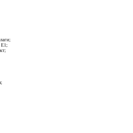
лаги;
 Е1;
кт;
;