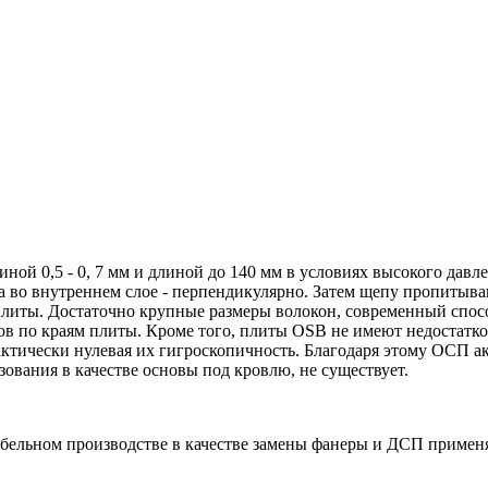
й 0,5 - 0, 7 мм и длиной до 140 мм в условиях высокого давле
 а во внутреннем слое - перпендикулярно. Затем щепу пропитыв
плиты. Достаточно крупные размеры волокон, современный спосо
лов по краям плиты. Кроме того, плиты OSB не имеют недостатк
актически нулевая их гигроскопичность. Благодаря этому ОСП а
ования в качестве основы под кровлю, не существует.
бельном производстве в качестве замены фанеры и ДСП применя