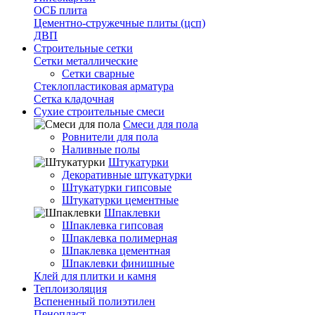
ОСБ плита
Цементно-стружечные плиты (цсп)
ДВП
Строительные сетки
Сетки металлические
Сетки сварные
Стеклопластиковая арматура
Сетка кладочная
Сухие строительные смеси
Смеси для пола
Ровнители для пола
Наливные полы
Штукатурки
Декоративные штукатурки
Штукатурки гипсовые
Штукатурки цементные
Шпаклевки
Шпаклевка гипсовая
Шпаклевка полимерная
Шпаклевка цементная
Шпаклевки финишные
Клей для плитки и камня
Теплоизоляция
Вспененный полиэтилен
Пенопласт