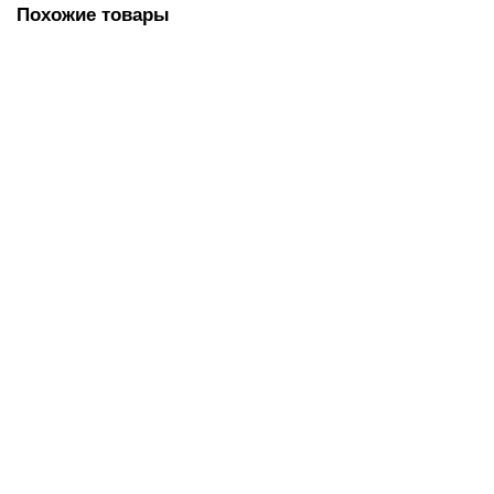
Похожие товары
Подложка 2мм (50м2)
В наличии:
3
1000 руб.
В корзину
Быстрый заказ
Подложка 3мм (50м2)
В наличии:
3
1300 руб.