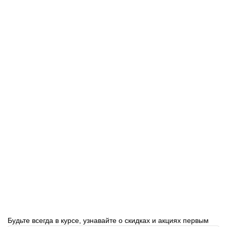
В корзину
Быстрый заказ
Подложка под линолеум 5мм (50м2)
В наличии:
1
2000 руб.
В корзину
Быстрый заказ
Будьте всегда в курсе, узнавайте о скидках и акциях первым