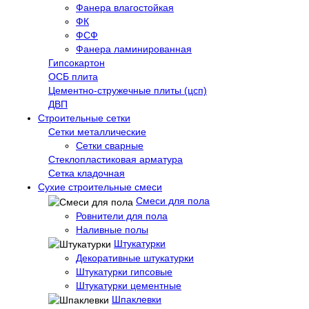
Фанера влагостойкая
ФК
ФСФ
Фанера ламинированная
Гипсокартон
ОСБ плита
Цементно-стружечные плиты (цсп)
ДВП
Строительные сетки
Сетки металлические
Сетки сварные
Стеклопластиковая арматура
Сетка кладочная
Сухие строительные смеси
Смеси для пола
Ровнители для пола
Наливные полы
Штукатурки
Декоративные штукатурки
Штукатурки гипсовые
Штукатурки цементные
Шпаклевки