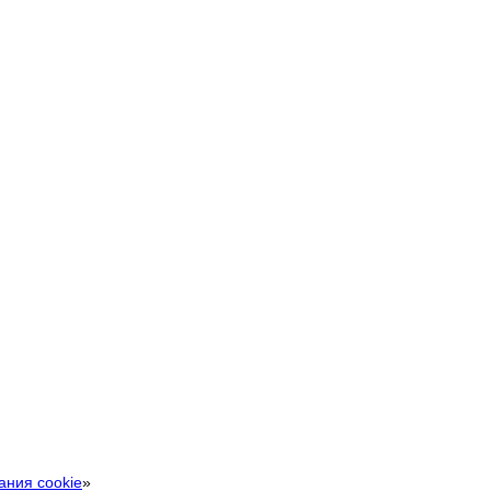
ания cookie
»