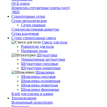
ОСБ плита
Цементно-стружечные плиты (цсп)
ДВП
Строительные сетки
Сетки металлические
Сетки сварные
Стеклопластиковая арматура
Сетка кладочная
Сухие строительные смеси
Смеси для пола
Ровнители для пола
Наливные полы
Штукатурки
Декоративные штукатурки
Штукатурки гипсовые
Штукатурки цементные
Шпаклевки
Шпаклевка гипсовая
Шпаклевка полимерная
Шпаклевка цементная
Шпаклевки финишные
Клей для плитки и камня
Теплоизоляция
Вспененный полиэтилен
Пенопласт