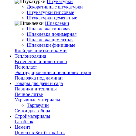
Штукатурки
Декоративные штукатурки
Штукатурки гипсовые
Штукатурки цементные
Шпаклевки
Шпаклевка гипсовая
Шпаклевка полимерная
Шпаклевка цементная
Шпаклевки финишные
Клей для плитки и камня
Теплоизоляция
Вспененный полиэтилен
Пенопласт
Экструдированный пенополистирол
Подложка под ламинат
Товары для дачи и сада
Парники и теплицы
Печное литье
Укрывные материалы
Тарпаулин
Сетки для забора
Стройматериалы
Газоблок
Цемент
Цемент в Биг бэгах 1тн.