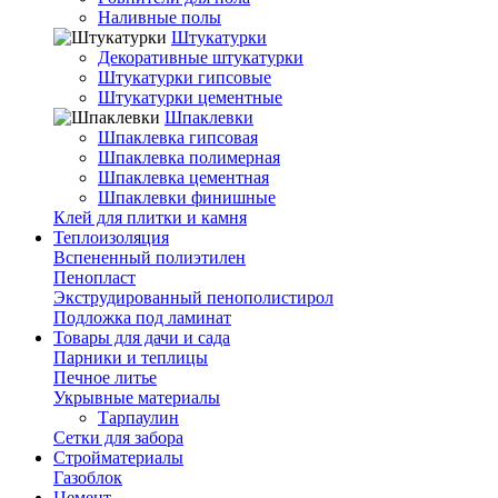
Наливные полы
Штукатурки
Декоративные штукатурки
Штукатурки гипсовые
Штукатурки цементные
Шпаклевки
Шпаклевка гипсовая
Шпаклевка полимерная
Шпаклевка цементная
Шпаклевки финишные
Клей для плитки и камня
Теплоизоляция
Вспененный полиэтилен
Пенопласт
Экструдированный пенополистирол
Подложка под ламинат
Товары для дачи и сада
Парники и теплицы
Печное литье
Укрывные материалы
Тарпаулин
Сетки для забора
Стройматериалы
Газоблок
Цемент