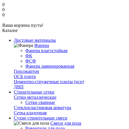
0
0
0
Ваша корзина пуста!
Каталог
Листовые материалы
Фанера
Фанера влагостойкая
ФК
ФСФ
Фанера ламинированная
Гипсокартон
ОСБ плита
Цементно-стружечные плиты (цсп)
ДВП
Строительные сетки
Сетки металлические
Сетки сварные
Стеклопластиковая арматура
Сетка кладочная
Сухие строительные смеси
Смеси для пола
Ровнители для пола