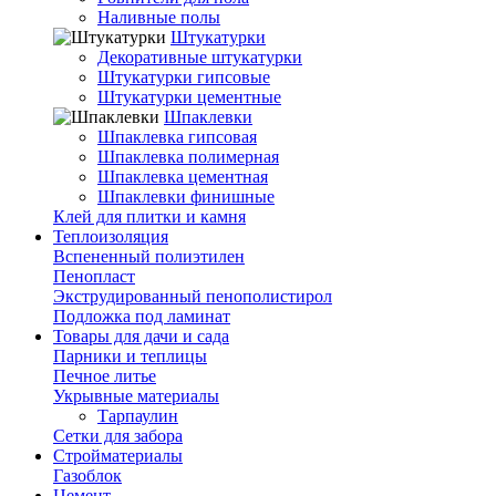
Наливные полы
Штукатурки
Декоративные штукатурки
Штукатурки гипсовые
Штукатурки цементные
Шпаклевки
Шпаклевка гипсовая
Шпаклевка полимерная
Шпаклевка цементная
Шпаклевки финишные
Клей для плитки и камня
Теплоизоляция
Вспененный полиэтилен
Пенопласт
Экструдированный пенополистирол
Подложка под ламинат
Товары для дачи и сада
Парники и теплицы
Печное литье
Укрывные материалы
Тарпаулин
Сетки для забора
Стройматериалы
Газоблок
Цемент