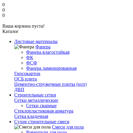
0
0
0
Ваша корзина пуста!
Каталог
Листовые материалы
Фанера
Фанера влагостойкая
ФК
ФСФ
Фанера ламинированная
Гипсокартон
ОСБ плита
Цементно-стружечные плиты (цсп)
ДВП
Строительные сетки
Сетки металлические
Сетки сварные
Стеклопластиковая арматура
Сетка кладочная
Сухие строительные смеси
Смеси для пола
Ровнители для пола