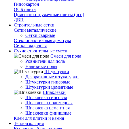
Гипсокартон
ОСБ плита
Цементно-стружечные плиты (цсп)
ДВП
Строительные сетки
Сетки металлические
Сетки сварные
Стеклопластиковая арматура
Сетка кладочная
Сухие строительные смеси
Смеси для пола
Ровнители для пола
Наливные полы
Штукатурки
Декоративные штукатурки
Штукатурки гипсовые
Штукатурки цементные
Шпаклевки
Шпаклевка гипсовая
Шпаклевка полимерная
Шпаклевка цементная
Шпаклевки финишные
Клей для плитки и камня
Теплоизоляция
Вспененный полиэтилен