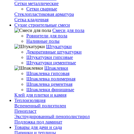
Сетки металлические
Сетки сварные
Стеклопластиковая арматура
Сетка кладочная
Сухие строительные смеси
Смеси для пола
Ровнители для пола
Наливные полы
Штукатурки
Декоративные штукатурки
Штукатурки гипсовые
Штукатурки цементные
Шпаклевки
Шпаклевка гипсовая
Шпаклевка полимерная
Шпаклевка цементная
Шпаклевки финишные
Клей для плитки и камня
Теплоизоляция
Вспененный полиэтилен
Пенопласт
Экструдированный пенополистирол
Подложка под ламинат
Товары для дачи и сада
Парники и теплицы