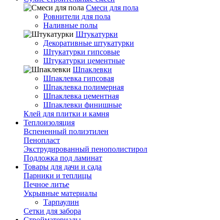
Смеси для пола
Ровнители для пола
Наливные полы
Штукатурки
Декоративные штукатурки
Штукатурки гипсовые
Штукатурки цементные
Шпаклевки
Шпаклевка гипсовая
Шпаклевка полимерная
Шпаклевка цементная
Шпаклевки финишные
Клей для плитки и камня
Теплоизоляция
Вспененный полиэтилен
Пенопласт
Экструдированный пенополистирол
Подложка под ламинат
Товары для дачи и сада
Парники и теплицы
Печное литье
Укрывные материалы
Тарпаулин
Сетки для забора
Стройматериалы