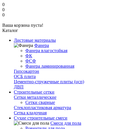
0
0
0
Ваша корзина пуста!
Каталог
Листовые материалы
Фанера
Фанера влагостойкая
ФК
ФСФ
Фанера ламинированная
Гипсокартон
ОСБ плита
Цементно-стружечные плиты (цсп)
ДВП
Строительные сетки
Сетки металлические
Сетки сварные
Стеклопластиковая арматура
Сетка кладочная
Сухие строительные смеси
Смеси для пола
Ровнители для пола