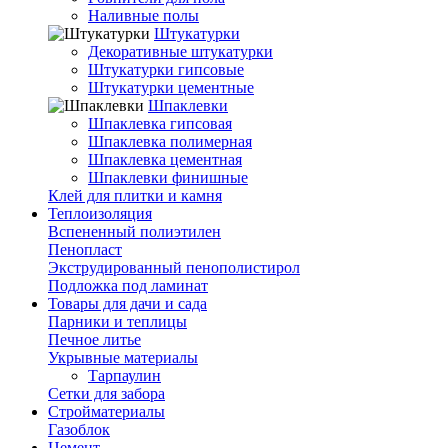
Наливные полы
Штукатурки
Декоративные штукатурки
Штукатурки гипсовые
Штукатурки цементные
Шпаклевки
Шпаклевка гипсовая
Шпаклевка полимерная
Шпаклевка цементная
Шпаклевки финишные
Клей для плитки и камня
Теплоизоляция
Вспененный полиэтилен
Пенопласт
Экструдированный пенополистирол
Подложка под ламинат
Товары для дачи и сада
Парники и теплицы
Печное литье
Укрывные материалы
Тарпаулин
Сетки для забора
Стройматериалы
Газоблок
Цемент