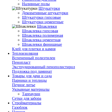
Наливные полы
Штукатурки
Декоративные штукатурки
Штукатурки гипсовые
Штукатурки цементные
Шпаклевки
Шпаклевка гипсовая
Шпаклевка полимерная
Шпаклевка цементная
Шпаклевки финишные
Клей для плитки и камня
Теплоизоляция
Вспененный полиэтилен
Пенопласт
Экструдированный пенополистирол
Подложка под ламинат
Товары для дачи и сада
Парники и теплицы
Печное литье
Укрывные материалы
Тарпаулин
Сетки для забора
Стройматериалы
Газоблок
Цемент