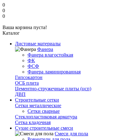
0
0
0
Ваша корзина пуста!
Каталог
Листовые материалы
Фанера
Фанера влагостойкая
ФК
ФСФ
Фанера ламинированная
Гипсокартон
ОСБ плита
Цементно-стружечные плиты (цсп)
ДВП
Строительные сетки
Сетки металлические
Сетки сварные
Стеклопластиковая арматура
Сетка кладочная
Сухие строительные смеси
Смеси для пола
Ровнители для пола