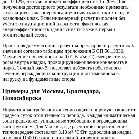
до 10-12%, что увеличивает коэффициент на 15-20%. Для
получения достоверного результата необходимо применять
коэффициент влагопереноса и учитывать мостики холода в
кладочных швах. Если инженерный расчёт выполнен без
учёта эксплуатационной влажности, фактическая
энергоэффективность здания снизится уже в первый
отопительный сезон.
Проектная документация требует корректировки расчётных λ-
значений согласно таблицам приложения Б СП 50.13330.
Увеличение погрешности на 0,01 Вт/(м·°C) смещает точку
росы внутрь кладки, провоцируя накопление конденсата в
порах. Точный расчёт позволяет избежать избыточного
сечения ограждающих конструкций и оптимизировать
нагрузку на фундаментные опоры.
Примеры для Москвы, Краснодара,
Новосибирска
Нормативные требования к теплозащите напрямую зависят от
градусо-суток отопительного периода. Каждая климатическая
зона предъявляет уникальные требования к ограждающим
конструкциям. Для Москвы, где расчётное сопротивление
теплопередаче составляет 3,13 м²·°C/Вт, однослойная кладка
из марки D500 без дополнительной изоляции должна