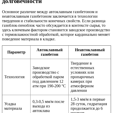
долговечности
Основное различие между автоклавным газобетоном и
неавтоклавным газобетоном заключается в технологии
твердения и стабильности конечных свойств. Если разница
газоблок-пеноблок часто обсуждается в контексте сырья, то
здесь ключевым фактором становится заводское производство
с термовлажностной обработкой, которое кардинально меняет
поведение материала в кладке.
Автоклавный
Неавтоклавный
Параметр
газобетон
газобетон
Твердение в
Заводское
естественных
производство с
условиях или
Технология
обработкой паром
пропарочных
под давлением 12
камерах при
атм при 190-200 °C
атмосферном
давлении
1,5-3 мм/м в первые
0,3-0,5 мм/м после
Усадка
28 суток, гидратация
выхода из
материала
продолжается до 6
автоклава
месяцев