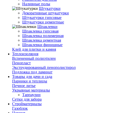
Наливные полы
Штукатурки
Декоративные штукатурки
Штукатурки гипсовые
Штукатурки цементные
Шпаклевки
Шпаклевка гипсовая
Шпаклевка полимерная
Шпаклевка цементная
Шпаклевки финишные
Клей для плитки и камня
Теплоизоляция
Вспененный полиэтилен
Пенопласт
Экструдированный пенополистирол
Подложка под ламинат
Товары для дачи и сада
Парники и теплицы
Печное литье
Укрывные материалы
Тарпаулин
Сетки для забора
Стройматериалы
Газоблок
Цемент