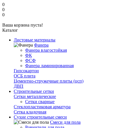
0
0
0
Ваша корзина пуста!
Каталог
Листовые материалы
Фанера
Фанера влагостойкая
ФК
ФСФ
Фанера ламинированная
Гипсокартон
ОСБ плита
Цементно-стружечные плиты (цсп)
ДВП
Строительные сетки
Сетки металлические
Сетки сварные
Стеклопластиковая арматура
Сетка кладочная
Сухие строительные смеси
Смеси для пола
Ровнители для пола