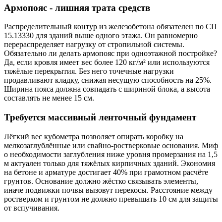
Армопояс - лишняя трата средств
Распределительный контур из железобетона обязателен по СП
15.13330 для зданий выше одного этажа. Он равномерно
перераспределяет нагрузку от стропильной системы.
Обязательно ли делать армопояс при одноэтажной постройке?
Да, если кровля имеет вес более 120 кг/м² или используются
тяжёлые перекрытия. Без него точечные нагрузки
продавливают кладку, снижая несущую способность на 25%.
Ширина пояса должна совпадать с шириной блока, а высота
составлять не менее 15 см.
Требуется массивный ленточный фундамент
Лёгкий вес кубометра позволяет опирать коробку на
мелкозаглублённые или свайно-ростверковые основания. Миф
о необходимости заглубления ниже уровня промерзания на 1,5
м актуален только для тяжёлых кирпичных зданий. Экономия
на бетоне и арматуре достигает 40% при грамотном расчёте
грунтов. Основание должно жёстко связывать элементы,
иначе подвижки почвы вызовут перекосы. Расстояние между
ростверком и грунтом не должно превышать 10 см для защиты
от вспучивания.