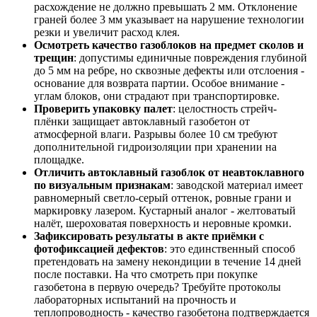
расхождение не должно превышать 2 мм. Отклонение
граней более 3 мм указывает на нарушение технологии
резки и увеличит расход клея.
Осмотреть качество газоблоков на предмет сколов и
трещин
: допустимы единичные повреждения глубиной
до 5 мм на ребре, но сквозные дефекты или отслоения -
основание для возврата партии. Особое внимание -
углам блоков, они страдают при транспортировке.
Проверить упаковку палет
: целостность стрейч-
плёнки защищает автоклавный газобетон от
атмосферной влаги. Разрывы более 10 см требуют
дополнительной гидроизоляции при хранении на
площадке.
Отличить автоклавный газоблок от неавтоклавного
по визуальным признакам
: заводской материал имеет
равномерный светло-серый оттенок, ровные грани и
маркировку лазером. Кустарный аналог - желтоватый
налёт, шероховатая поверхность и неровные кромки.
Зафиксировать результаты в акте приёмки с
фотофиксацией дефектов
: это единственный способ
претендовать на замену некондиции в течение 14 дней
после поставки. На что смотреть при покупке
газобетона в первую очередь? Требуйте протоколы
лабораторных испытаний на прочность и
теплопроводность - качество газобетона подтверждается