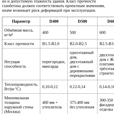
но и допустимую этажность здания. Класс прочности
газобетона должен соответствовать проектным значениям,
иначе возникает риск деформаций при эксплуатации.
Параметр
D400
D500
D6
Объёмная масса,
400
500
600
кг/м³
Класс прочности
B1.5-B2.0
B2.0-B2.5
B2.5-B3
одноэтажный
двухэт
дом,
дом с Ж
Несущая
перегородки,
двухэтажный
плитами
способность
мансарда
дом с
трёхэта
деревянными
строите
перекрытиями
Теплопроводность,
0,10-0,12
0,12-0,14
0,14-0,1
Вт/(м·°C)
Минимальная
300-350
толщина
400 мм +
375-400 мм
фасадна
наружной стены
утеплитель
без утепления
отделка
(Москва)