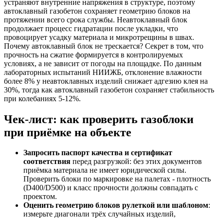
устраняют внутренние напряжения в структуре, поэтому
автоклавный газобетон сохраняет геометрию блоков на
протяжении всего срока службы. Неавтоклавный блок
продолжает процесс гидратации после укладки, что
провоцирует усадку материала и микротрещины в швах.
Почему автоклавный блок не трескается? Секрет в том, что
прочность на сжатие формируется в контролируемых
условиях, а не зависит от погоды на площадке. По данным
лабораторных испытаний НИИЖБ, отклонение влажности
более 8% у неавтоклавных изделий снижает адгезию клея на
30%, тогда как автоклавный газобетон сохраняет стабильность
при колебаниях 5-12%.
Чек-лист: как проверить газоблоки
при приёмке на объекте
Запросить паспорт качества и сертификат
соответствия
перед разгрузкой: без этих документов
приёмка материала не имеет юридической силы.
Проверить блоки по маркировке на палетах - плотность
(D400/D500) и класс прочности должны совпадать с
проектом.
Оценить геометрию блоков рулеткой или шаблоном
:
измерьте диагонали трёх случайных изделий,