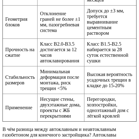
Допуск до ±3 мм,
Отклонение
требуется
Геометрия
граней не более ±1
выравнивание
блоков
мм, пазогребневая
цементным
система
раствором
Класс B2.0-B3.5
Класс B1.5-B2.5
Прочность на
достигается за 12
набирается за 28
сжатие
часов
суток естественной
автоклавирования
сушки
Минимальная
Высокая вероятность
Стабильность
деформация после
усадочных трещин в
размеров
монтажа, риск
кладке до 15-20%
трещин <5%
Несущие стены,
Перегородки,
двухэтажные дома,
хозпостройки,
Применение
проекты с ЖБ
одноэтажный дом с
перекрытиями
лёгкой кровлей
В чём разница между автоклавным и неавтоклавным
газобетоном для конечного застройщика? Автоклавы