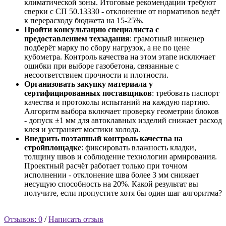
климатической зоны. Итоговые рекомендации требуют
сверки с СП 50.13330 - отклонение от нормативов ведёт
к перерасходу бюджета на 15-25%.
Пройти консультацию специалиста с
предоставлением техзадания
: грамотный инженер
подберёт марку по сбору нагрузок, а не по цене
кубометра. Контроль качества на этом этапе исключает
ошибки при выборе газобетона, связанные с
несоответствием прочности и плотности.
Организовать закупку материала у
сертифицированных поставщиков
: требовать паспорт
качества и протоколы испытаний на каждую партию.
Алгоритм выбора включает проверку геометрии блоков
- допуск ±1 мм для автоклавных изделий снижает расход
клея и устраняет мостики холода.
Внедрить поэтапный контроль качества на
стройплощадке
: фиксировать влажность кладки,
толщину швов и соблюдение технологии армирования.
Проектный расчёт работает только при точном
исполнении - отклонение шва более 3 мм снижает
несущую способность на 20%. Какой результат вы
получите, если пропустите хотя бы один шаг алгоритма?
Отзывов: 0
/
Написать отзыв