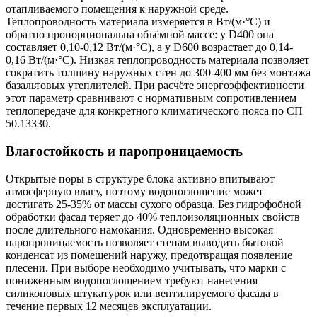
отапливаемого помещения к наружной среде.
Теплопроводность материала измеряется в Вт/(м·°C) и
обратно пропорциональна объёмной массе: у D400 она
составляет 0,10-0,12 Вт/(м·°C), а у D600 возрастает до 0,14-
0,16 Вт/(м·°C). Низкая теплопроводность материала позволяет
сократить толщину наружных стен до 300-400 мм без монтажа
базальтовых утеплителей. При расчёте энергоэффективности
этот параметр сравнивают с нормативным сопротивлением
теплопередаче для конкретного климатического пояса по СП
50.13330.
Влагостойкость и паропроницаемость
Открытые поры в структуре блока активно впитывают
атмосферную влагу, поэтому водопоглощение может
достигать 25-35% от массы сухого образца. Без гидрофобной
обработки фасад теряет до 40% теплоизоляционных свойств
после длительного намокания. Одновременно высокая
паропроницаемость позволяет стенам выводить бытовой
конденсат из помещений наружу, предотвращая появление
плесени. При выборе необходимо учитывать, что марки с
пониженным водопоглощением требуют нанесения
силиконовых штукатурок или вентилируемого фасада в
течение первых 12 месяцев эксплуатации.