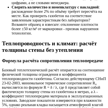
цифрами, а не словами менеджера.
Сверить количество и номенклатуру с накладной
:
расхождение более 2% по объёму требует пересчёта на
месте. Как проверить газобетон на соответствие
заявленным характеристикам без лаборатории?
Возьмите образец и взвесьте: отклонение плотности
более ±50 кг/м³ от маркировки - признак нарушения
технологии.
Теплопроводность и климат: расчёт
толщины стены без утепления
Формула расчёта сопротивления теплопередаче
Базовый теплотехнический расчёт опирается на соотношение
физической толщины ограждения и коэффициента
теплопроводности газобетона. Согласно действующему СНиП
23-02-2003, минимальное термическое сопротивление R₀
вычисляется по формуле R = δ / λ, где δ представляет собой
фактическую толщину стены из газобетона в метрах, а λ -
коэффициент теплопередачи материала в эксплуатационных
условиях. Заводские показатели измеряются при влажности
5%, однако реальная кладка насыщается атмосферной влагой