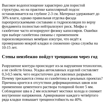
Высокое водопоглощение характерно для пористой
структуры, но на практике капиллярный подсос
останавливается на глубине 2-3 см. Материал удерживает до
30% влаги, однако правильная отделка фасада
паропропускаемыми составами и гидроизоляция по верху
фундамента полностью нейтрализуют риск. Мифы о
газобетоне часто игнорируют физику капилляров. Ошибки
при выборе газобетона связаны с применением
пароизоляционных мембран изнутри, что ведёт к
промерзанию мокрой кладки и снижению срока службы на
10-15 лет.
Стены неизбежно пойдут трещинами через год
Разрушение контура происходит из-за нарушения технологии,
а не свойств блока. Усадка автоклавных изделий составляет
0,3-0,5 мм/м, чего недостаточно для сквозных разрывов.
Почему трескаются стены из газобетона в реальных проектах?
Причина кроется в отсутствии деформационных швов или
применении цементного раствора толщиной более 5 мм.
Соблюдение шва в 2 мм исключает мостики холода и снимает
внутренние напряжения. Армирование каждого четвёртого
ряда кладки повышает трещиностойкость на 40%.