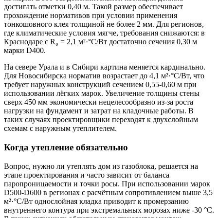
достигать отметки 0,40 м. Такой размер обеспечивает
прохождение нормативов при условии применения
тонкошовного клея толщиной не более 2 мм. Для регионов,
где климатические условия мягче, требования снижаются: в
Краснодаре с R₀ = 2,1 м²·°C/Вт достаточно сечения 0,30 м
марки D400.
На севере Урала и в Сибири картина меняется кардинально.
Для Новосибирска норматив возрастает до 4,1 м²·°C/Вт, что
требует наружных конструкций сечением 0,55-0,60 м при
использовании лёгких марок. Увеличение толщины стены
сверх 450 мм экономически нецелесообразно из-за роста
нагрузки на фундамент и затрат на кладочные работы. В
таких случаях проектировщики переходят к двухслойным
схемам с наружным утеплителем.
Когда утепление обязательно
Вопрос, нужно ли утеплять дом из газоблока, решается на
этапе проектирования и часто зависит от баланса
паропроницаемости и точки росы. При использовании марок
D500-D600 в регионах с расчётным сопротивлением выше 3,5
м²·°C/Вт однослойная кладка приводит к промерзанию
внутреннего контура при экстремальных морозах ниже -30 °C.