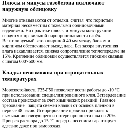
Плюсы и минусы газобетона исключают
наружную облицовку
Многие отказываются от отделки, считая, что пористый
материал несовместим с тяжёлыми облицовочными
изделиями. На практике плюсы и минусы конструкции
сводятся к правильной паропроницаемости слоёв.
Вентилируемый зазор шириной 40 мм между блоком и
кирпичом обеспечивает выход пара. Без зазора внутренняя
влага накапливается, снижая сопротивление теплопередаче на
15%. Крепление облицовки осуществляется гибкими связями
с шагом 600×600 мм.
Кладка невозможна при отрицательных
температурах
Морозостойкость F35-F50 позволяет вести работы до -10 °C
при использовании специализированного клея. Затвердевание
состава происходит за счёт химических реакций. Главное
требование - защита свежей кладки от осадков плёнкой в
первые 48 часов. Игнорирование правила приводит к
вымыванию связующего и потере прочности шва на 20%.
Прогрев раствора до 15 °C перед нанесением гарантирует
адгезию даже при заморозках.