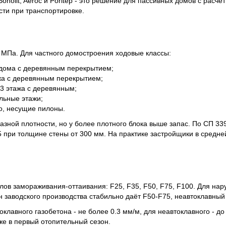
nolit, Aeroc и Poritep - это решение для пассивных домов с расчёт
сти при транспортировке.
в МПа. Для частного домостроения ходовые классы:
е дома с деревянным перекрытием;
тажа с деревянным перекрытием;
, 3 этажа с деревянным;
ольные этажи;
во, несущие пилоны.
азной плотности, но у более плотного блока выше запас. По СП 33
при толщине стены от 300 мм. На практике застройщики в средней
клов замораживания-оттаивания: F25, F35, F50, F75, F100. Для на
 заводского производства стабильно даёт F50-F75, неавтоклавный
лавного газобетона - не более 0.3 мм/м, для неавтоклавного - до
уже в первый отопительный сезон.