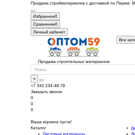
Продажа стройматериалов с доставкой по Перми. М
Избранное
0
Сравнение
0
Личный кабинет
Все кат
Продажа строительных материалов
×
+7 342 234-48-78
Заказать звонок
0
0
0
Ваша корзина пуста!
Каталог
А
Листовые материалы
Д