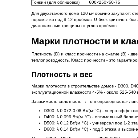
Тонкий (для облицовки)
600×250×50-75
Для двухэтажного дома 120 м² обычно закупают: с
перемычки под 8-12 проёмов. U-блок критичен: без
диагональные трещины от углов проёмов.
Марки плотности и кла
Плотность (D) и класс прочности на сжатие (B) - дв
теплопроводность. Класс прочности - это гарантир
Плотность и вес
Марки плотности в строительстве домов - D300, D40
эксплуатационной влажности 4-5% - около 525-540 к
Зависимость «плотность → теплопроводность» лин
D300: λ 0.072-0.08 Вт/(м·°C) - энергоэффект
D400: λ 0.096 Вт/(м·°C) - оптимальный балан
D500: λ 0.12 Вт/(м·°C) - универсал под 1-2 э
D600: λ 0.14 Вт/(м·°C) - под 3 этажа и высокие