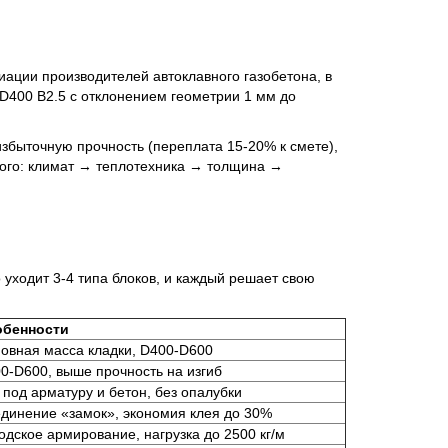
ации производителей автоклавного газобетона, в
 D400 B2.5 с отклонением геометрии 1 мм до
 избыточную прочность (переплата 15-20% к смете),
ного: климат → теплотехника → толщина →
 уходит 3-4 типа блоков, и каждый решает свою
обенности
овная масса кладки, D400-D600
0-D600, выше прочность на изгиб
 под арматуру и бетон, без опалубки
динение «замок», экономия клея до 30%
одское армирование, нагрузка до 2500 кг/м