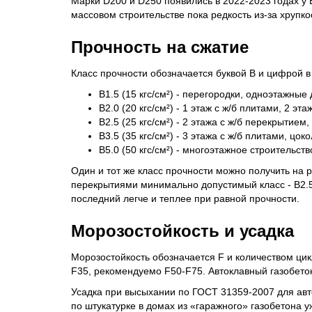
Марки D200 и D250 появились в 2022-2023 годах у Bo
массовом строительстве пока редкость из-за хрупко
Прочность на сжатие
Класс прочности обозначается буквой B и цифрой 
B1.5 (15 кгс/см²) - перегородки, одноэтажны
B2.0 (20 кгс/см²) - 1 этаж с ж/б плитами, 2 э
B2.5 (25 кгс/см²) - 2 этажа с ж/б перекрытием
B3.5 (35 кгс/см²) - 3 этажа с ж/б плитами, цок
B5.0 (50 кгс/см²) - многоэтажное строительст
Один и тот же класс прочности можно получить на р
перекрытиями минимально допустимый класс - B2.5 
последний легче и теплее при равной прочности.
Морозостойкость и усадка
Морозостойкость обозначается F и количеством ци
F35, рекомендуемо F50-F75. Автоклавный газобетон
Усадка при высыхании по ГОСТ 31359-2007 для авток
по штукатурке в домах из «гаражного» газобетона 