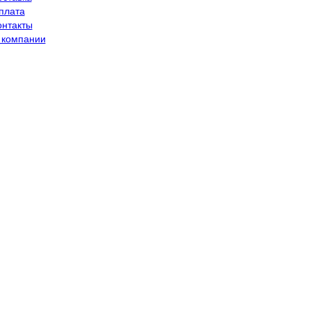
плата
онтакты
 компании