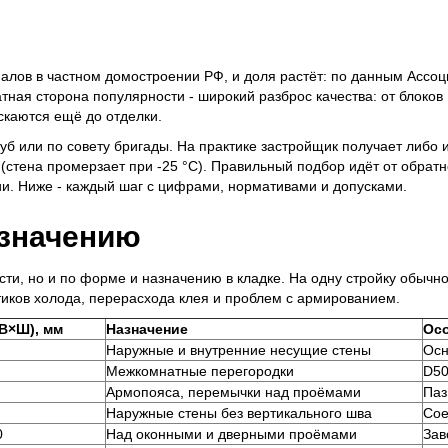
алов в частном домостроении РФ, и доля растёт: по данным Ассоци
тная сторона популярности - широкий разброс качества: от блоков
скаются ещё до отделки.
куб или по совету бригады. На практике застройщик получает либо
(стена промерзает при -25 °C). Правильный подбор идёт от обрат
ии. Ниже - каждый шаг с цифрами, нормативами и допусками.
азначению
сти, но и по форме и назначению в кладке. На одну стройку обычно
тиков холода, перерасхода клея и проблем с армированием.
В×Ш), мм
Назначение
Ос
Наружные и внутренние несущие стены
Осн
Межкомнатные перегородки
D50
Армопояса, перемычки над проёмами
Паз
Наружные стены без вертикального шва
Сое
0
Над оконными и дверными проёмами
Зав