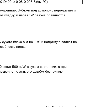
0-D400, λ 0.08-0.096 Вт/(м·°C)
нутренние, U-блоки под армопояс перекрытия и
т кладку, и через 1-2 сезона появляются
 сухого блока в кг на 1 м³ и напрямую влияет на
особность стены.
весит 500 кг/м³ в сухом состоянии, а при
озволяет класть его вдвоём без техники.