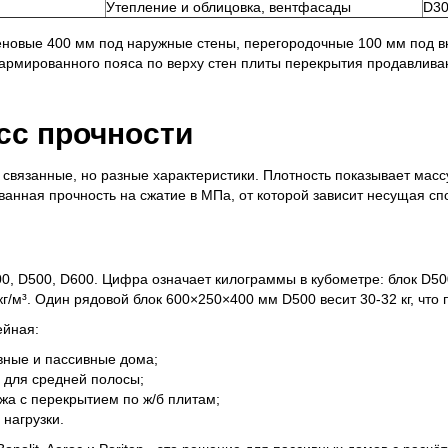
Утепление и облицовка, вентфасады
D30
теновые 400 мм под наружные стены, перегородочные 100 мм под в
 армированного пояса по верху стен плиты перекрытия продавливаю
сс прочности
е связанные, но разные характеристики. Плотность показывает массу
ованная прочность на сжатие в МПа, от которой зависит несущая сп
0, D500, D600. Цифра означает килограммы в кубометре: блок D500 
г/м³. Один рядовой блок 600×250×400 мм D500 весит 30-32 кг, что п
ейная:
ивные и пассивные дома;
с для средней полосы;
тажа с перекрытием по ж/б плитам;
 нагрузки.