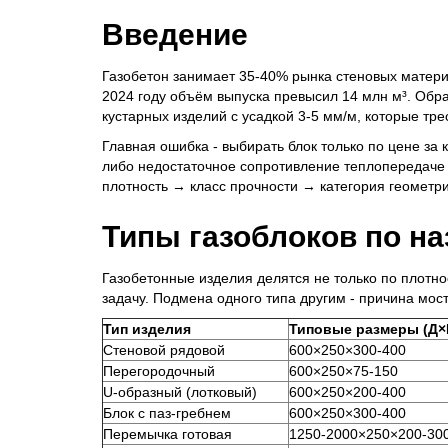
Введение
Газобетон занимает 35-40% рынка стеновых матери
2024 году объём выпуска превысил 14 млн м³. Обра
кустарных изделий с усадкой 3-5 мм/м, которые тре
Главная ошибка - выбирать блок только по цене за 
либо недостаточное сопротивление теплопередаче 
плотность → класс прочности → категория геометр
Типы газоблоков по н
Газобетонные изделия делятся не только по плотно
задачу. Подмена одного типа другим - причина мос
Тип изделия
Типовые размеры (Д×
Стеновой рядовой
600×250×300-400
Перегородочный
600×250×75-150
U-образный (лотковый)
600×250×200-400
Блок с паз-гребнем
600×250×300-400
Перемычка готовая
1250-2000×250×200-30