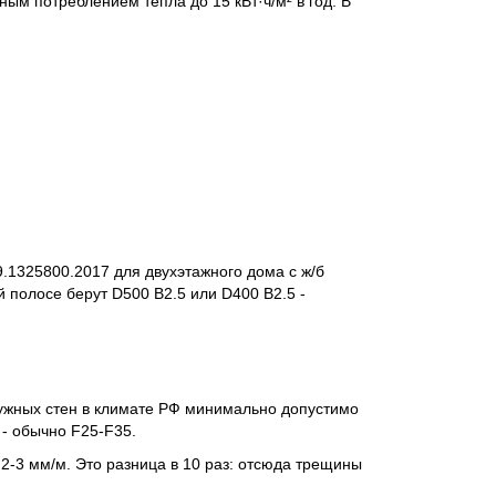
ным потреблением тепла до 15 кВт·ч/м² в год. В
9.1325800.2017 для двухэтажного дома с ж/б
 полосе берут D500 B2.5 или D400 B2.5 -
ружных стен в климате РФ минимально допустимо
 - обычно F25-F35.
 2-3 мм/м. Это разница в 10 раз: отсюда трещины