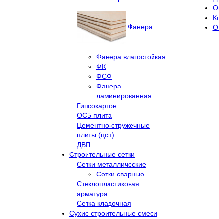
О
К
Фанера
О
Фанера влагостойкая
ФК
ФСФ
Фанера
ламинированная
Гипсокартон
ОСБ плита
Цементно-стружечные
плиты (цсп)
ДВП
Строительные сетки
Сетки металлические
Сетки сварные
Стеклопластиковая
арматура
Сетка кладочная
Сухие строительные смеси