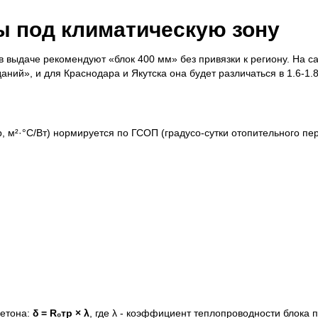
 под климатическую зону
 в выдаче рекомендуют «блок 400 мм» без привязки к региону. На 
ий», и для Краснодара и Якутска она будет различаться в 1.6-1.8
 м²·°C/Вт) нормируется по ГСОП (градусо-сутки отопительного пе
бетона:
δ = R₀тр × λ
, где λ - коэффициент теплопроводности блока п